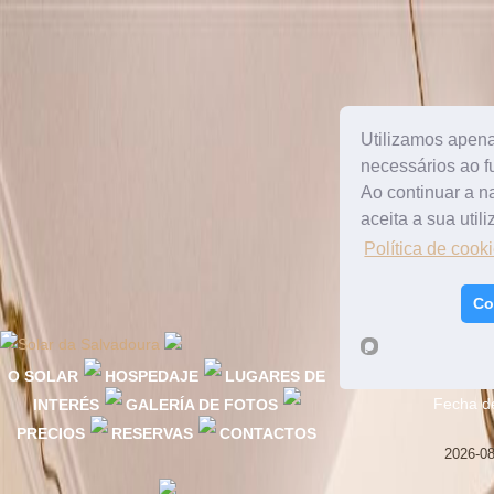
Utilizamos apena
necessários ao f
Ao continuar a 
aceita a sua util
Política de cook
Co
O SOLAR
HOSPEDAJE
LUGARES DE
Fecha d
INTERÉS
GALERÍA DE FOTOS
PRECIOS
RESERVAS
CONTACTOS